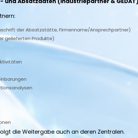
- und Absatzdaten (Industriepartner & GEDAT
tnern:
hrift der Absatzstätte, Firmenname/Ansprechpartner)
r gelieferten Produkte)
tivitäten
inbarungen
butionsanalysen
ionen
folgt die Weitergabe auch an deren Zentralen.