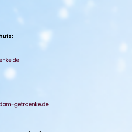
hutz:
nke.de
dam-getraenke.de