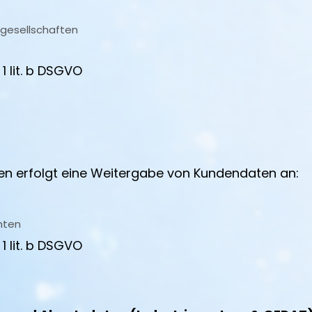
sgesellschaften
 1 lit. b DSGVO
gen erfolgt eine Weitergabe von Kundendaten an:
hten
 1 lit. b DSGVO